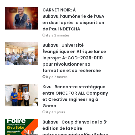
CARNET NOIR: À
Bukavu,l’aumônerie de l’UEA
en deuil après la disparition
de Paul NDETCHA
il y a 2 minutes
Bukavu : Université
Évangélique en Afrique lance
le projet A-COD-2026-0110
pour révolutionner sa
formation et sa recherche
il y a 7 heures
Kivu : Rencontre stratégique
entre ONCE FOR ALL Company
et Creative Engineering à
Goma
il y a 2 jours
Bukavu : Coup d’envoi de la 3ᵉ
édition de la Foire
entrepreneuriale « Kivu Soko »