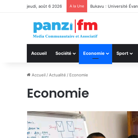
jeudi, août 6 2026
A la Une
Kivu : Rencontre strat
Accueil
Société
Economie
Sport
Accueil
/
Actualité
/
Economie
Economie