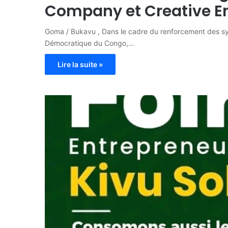
Company et Creative E
Goma / Bukavu , Dans le cadre du renforcement des syn
Démocratique du Congo,…
Lire la suite »