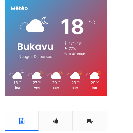
Météo
:
18
℃
Bukavu
18º - 18º
77%
0.48 km/h
Nuages Dispersés
18
27
29
29
29
℃
℃
℃
℃
℃
jeu
ven
sam
dim
lun