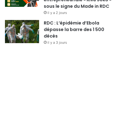
sous le signe du Made in RDC
il y a 2 jours
RDC : L’épidémie d’Ebola
dépasse la barre des 1 500
décès
il y a 3 jours