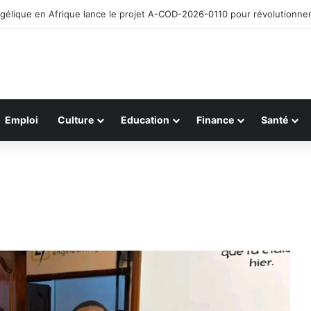
égique entre ONCE FOR ALL Company et Creative Engineering à Goma
Emploi
Culture
Education
Finance
Santé