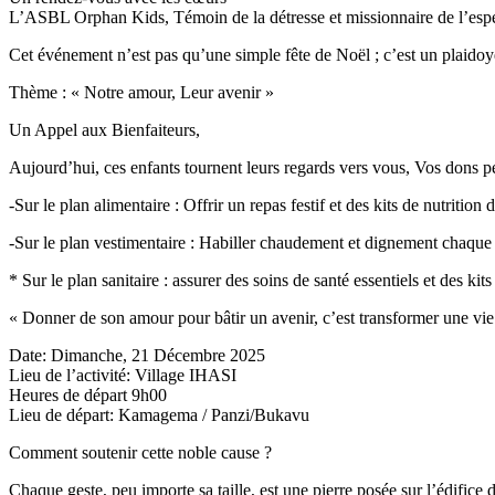
L’ASBL Orphan Kids, Témoin de la détresse et missionnaire de l’espér
Cet événement n’est pas qu’une simple fête de Noël ; c’est un plaidoye
Thème : « Notre amour, Leur avenir »
Un Appel aux Bienfaiteurs,
Aujourd’hui, ces enfants tournent leurs regards vers vous, Vos dons pe
-Sur le plan alimentaire : Offrir un repas festif et des kits de nutrition 
-Sur le plan vestimentaire : Habiller chaudement et dignement chaque 
* Sur le plan sanitaire : assurer des soins de santé essentiels et des kit
« Donner de son amour pour bâtir un avenir, c’est transformer une vie
Date: Dimanche, 21 Décembre 2025
Lieu de l’activité: Village IHASI
Heures de départ 9h00
Lieu de départ: Kamagema / Panzi/Bukavu
Comment soutenir cette noble cause ?
Chaque geste, peu importe sa taille, est une pierre posée sur l’édifice 