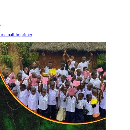
5
ar email
Imprimer