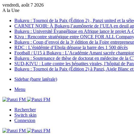
vendredi, août 7 2026
A la Une
Bukavu : Tournoi de la Paix (Édition 2) , Panzi united et la sél
CARNET NOIR: À Bukavu,l’aumônerie de l’UEA en deuil apr
Bukavu : Université Évangélique en Afrique lance le projet A
Kivu : Rencontre stratégique entre ONCE FOR ALL Company 
Bukavu : Coup d’envoi de la 3ᵉ édition de la Foire entreprene
RDC : L’épidémie d’Ebola dépasse la barre des 1 500 décès
Football / U15 à Bukavu : L’Académie Amani sacrée championn
Bukavu : Soutenance de thèse de doctorat en médecine de la C
SUD-KIVU : Lutte contre les hépatites virales, l’hôpital de Panz
Bukavu : Tournoi de la Paix (Édition 2) à Panzi, Aigle Blanc et
Sidebar (barre latérale)
Menu
Rechercher
Switch skin
Connexion