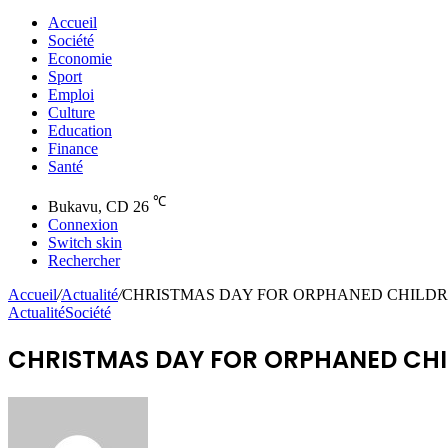
Accueil
Société
Economie
Sport
Emploi
Culture
Education
Finance
Santé
℃
Bukavu, CD
26
Connexion
Switch skin
Rechercher
Accueil
/
Actualité
/
CHRISTMAS DAY FOR ORPHANED CHILD
Actualité
Société
CHRISTMAS DAY FOR ORPHANED CH