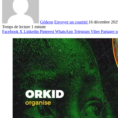
Gédeon
Envoyer un courriel
16 décembre 202
Temps de lecture 1 minute
Facebook
X
Linkedin
Pinterest
WhatsApp
Telegram
Viber
Partager p