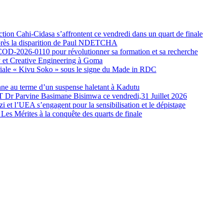
ection Cahi-Cidasa s’affrontent ce vendredi dans un quart de finale
ès la disparition de Paul NDETCHA
-COD-2026-0110 pour révolutionner sa formation et sa recherche
et Creative Engineering à Goma
uriale « Kivu Soko » sous le signe du Made in RDC
e au terme d’un suspense haletant à Kadutu
T Dr Parvine Basimane Bisimwa ce vendredi,31 Juillet 2026
i et l’UEA s’engagent pour la sensibilisation et le dépistage
 Les Mérites à la conquête des quarts de finale