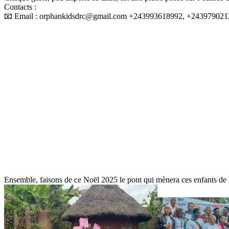
Contacts :
📧 Email : orphankidsdrc@gmail.com +243993618992, +24397902
Ensemble, faisons de ce Noël 2025 le pont qui mènera ces enfants de l