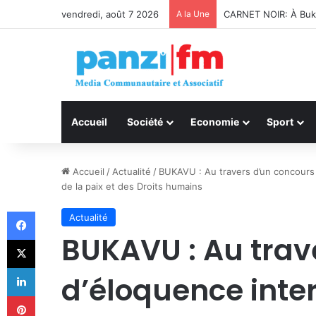
vendredi, août 7 2026
A la Une
Bukavu : Université 
Accueil
Société
Economie
Sport
Accueil
/
Actualité
/
BUKAVU : Au travers d’un concours d’
de la paix et des Droits humains
Facebook
Actualité
BUKAVU : Au trav
X
Linkedin
d’éloquence inter
Pinterest