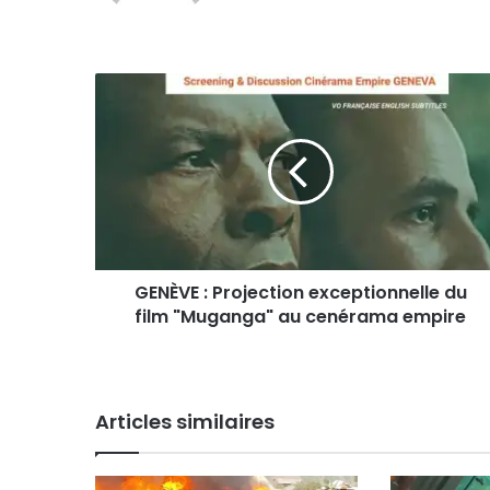
G
E
N
È
V
E
:
P
r
GENÈVE : Projection exceptionnelle du
o
film "Muganga" au cenérama empire
j
e
c
t
i
Articles similaires
o
n
e