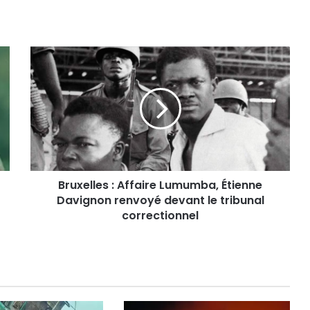
B
r
u
x
e
l
l
e
s
Bruxelles : Affaire Lumumba, Étienne
:
Davignon renvoyé devant le tribunal
A
f
correctionnel
f
a
i
r
e
L