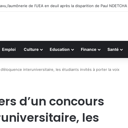
Évangélique en Afrique lance le projet A-COD-2026-0110 pour révolutio
Emploi
Culture
Education
Finance
Santé
éloquence interuniversitaire, les étudiants invités à porter la voix
ers d’un concours
universitaire, les