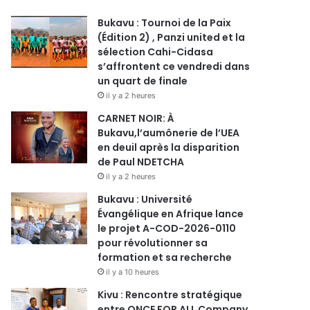
Bukavu : Tournoi de la Paix
(Édition 2) , Panzi united et la
sélection Cahi-Cidasa
s’affrontent ce vendredi dans
un quart de finale
il y a 2 heures
CARNET NOIR: À
Bukavu,l’aumônerie de l’UEA
en deuil après la disparition
de Paul NDETCHA
il y a 2 heures
Bukavu : Université
Évangélique en Afrique lance
le projet A-COD-2026-0110
pour révolutionner sa
formation et sa recherche
il y a 10 heures
Kivu : Rencontre stratégique
entre ONCE FOR ALL Company