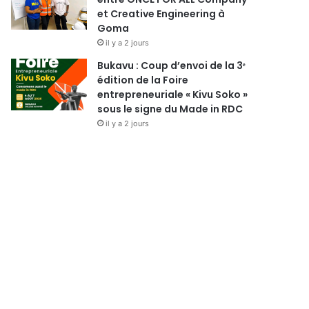
et Creative Engineering à
Goma
il y a 2 jours
Bukavu : Coup d’envoi de la 3ᵉ
édition de la Foire
entrepreneuriale « Kivu Soko »
sous le signe du Made in RDC
il y a 2 jours