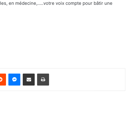
ales, en médecine,…..votre voix compte pour bâtir une
Reddit
Messenger
Partager par email
Imprimer