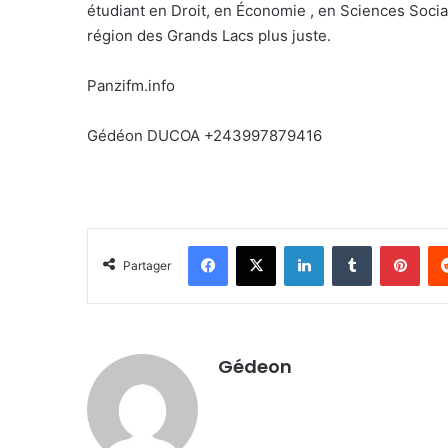
étudiant en Droit, en Économie , en Sciences Soci
région des Grands Lacs plus juste.
Panzifm.info
Gédéon DUCOA +243997879416
Facebook
X
Linkedin
Tumblr
Pinterest
Partager
Gédeon