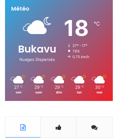
Météo
:
18
℃
Bukavu
27º - 17º
76%
0.75 km/h
Nuages Dispersés
27
29
29
29
30
℃
℃
℃
℃
℃
ven
sam
dim
lun
mar