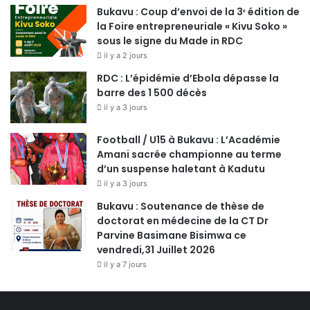
Bukavu : Coup d’envoi de la 3ᵉ édition de
la Foire entrepreneuriale « Kivu Soko »
sous le signe du Made in RDC
il y a 2 jours
RDC : L’épidémie d’Ebola dépasse la
barre des 1 500 décès
il y a 3 jours
Football / U15 à Bukavu : L’Académie
Amani sacrée championne au terme
d’un suspense haletant à Kadutu
il y a 3 jours
Bukavu : Soutenance de thèse de
doctorat en médecine de la CT Dr
Parvine Basimane Bisimwa ce
vendredi,31 Juillet 2026
il y a 7 jours