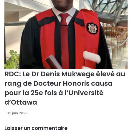
u
i
i
n
s
p
i
r
e
n
t
l
RDC: Le Dr Denis Mukwege élevé au
e
rang de Docteur Honoris causa
K
i
pour la 25e fois à l’Université
v
d’Ottawa
u
12 juin 2026
Laisser un commentaire