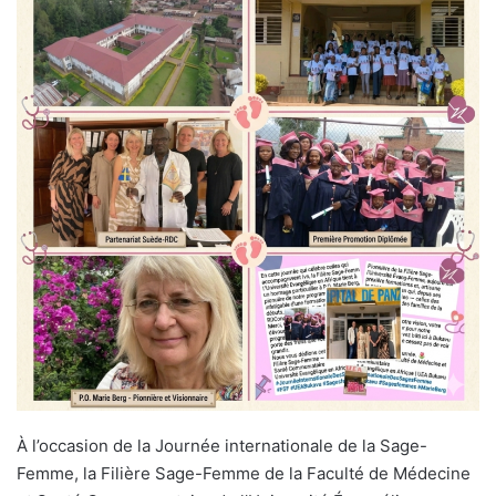
o
i
e
p
a
e
e
e
k
n
s
p
m
r
r
l
t
p
a
r
e
m
a
i
l
À l’occasion de la Journée internationale de la Sage-
Femme, la Filière Sage-Femme de la Faculté de Médecine