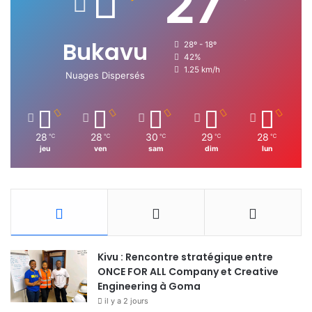
27
Bukavu
28º - 18º
42%
1.25 km/h
Nuages Dispersés
28
28
30
29
28
℃
℃
℃
℃
℃
jeu
ven
sam
dim
lun
Kivu : Rencontre stratégique entre
ONCE FOR ALL Company et Creative
Engineering à Goma
il y a 2 jours