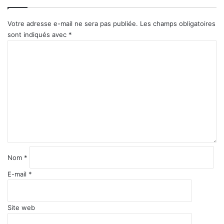
Votre adresse e-mail ne sera pas publiée.
Les champs obligatoires
sont indiqués avec
*
C
o
m
m
e
n
t
a
i
r
e
Nom
*
*
E-mail
*
Site web