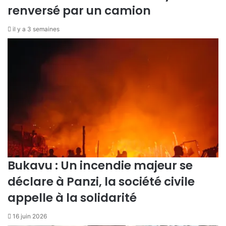
k
e
renversé par un camion
a
g
d
é
il y a 3 semaines
u
n
t
é
u
r
a
t
i
o
n
d
e
s
f
Bukavu : Un incendie majeur se
e
m
déclare à Panzi, la société civile
m
appelle à la solidarité
e
s
16 juin 2026
q