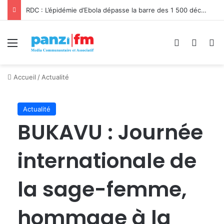
RDC : L’épidémie d’Ebola dépasse la barre des 1 500 décès
Menu
Connexion
Switch
R
Accueil
/
Actualité
Actualité
BUKAVU : Journée
internationale de
la sage-femme,
hommage à la