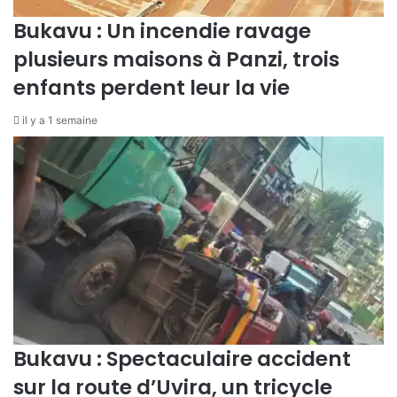
n
m
Bukavu : Un incendie ravage
s
é
plusieurs maisons à Panzi, trois
u
e
n
s
enfants perdent leur la vie
t
p
r
r
il y a 1 semaine
a
é
g
s
i
e
q
n
u
t
e
e
a
l
c
a
c
n
i
o
d
u
e
v
Bukavu : Spectaculaire accident
n
e
t
l
sur la route d’Uvira, un tricycle
à
l