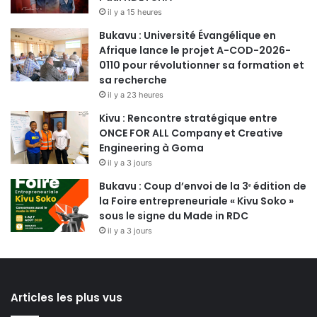
il y a 15 heures
Bukavu : Université Évangélique en
Afrique lance le projet A-COD-2026-
0110 pour révolutionner sa formation et
sa recherche
il y a 23 heures
Kivu : Rencontre stratégique entre
ONCE FOR ALL Company et Creative
Engineering à Goma
il y a 3 jours
Bukavu : Coup d’envoi de la 3ᵉ édition de
la Foire entrepreneuriale « Kivu Soko »
sous le signe du Made in RDC
il y a 3 jours
Articles les plus vus