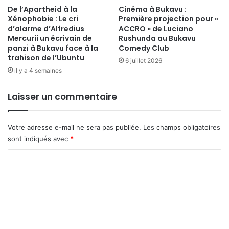
'
De l’Apartheid à la
Cinéma à Bukavu :
u
Xénophobie : Le cri
Première projection pour «
a
n
d’alarme d’Alfredius
ACCRO » de Luciano
n
e
Mercurii un écrivain de
Rushunda au Bukavu
n
s
panzi à Bukavu face à la
Comedy Club
é
s
trahison de l’Ubuntu
6 juillet 2026
e
e
il y a 4 semaines
à
p
l
o
'
Laisser un commentaire
u
I
r
n
b
s
r
Votre adresse e-mail ne sera pas publiée.
Les champs obligatoires
t
i
sont indiqués avec
*
i
s
C
t
e
u
r
o
t
c
m
I
e
m
r
m
a
t
e
n
a