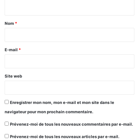
i
n
i
P
n
t
a
s
a
n
t
Nom
*
z
a
i
i
b
r
o
u
e
E-mail
*
s
*
e
t
t
Site web
r
a
n
s
Enregistrer mon nom, mon e-mail et mon site dans le
f
navigateur pour mon prochain commentaire.
o
r
Prévenez-moi de tous les nouveaux commentaires par e-mail.
m
e
Prévenez-moi de tous les nouveaux articles par e-mail.