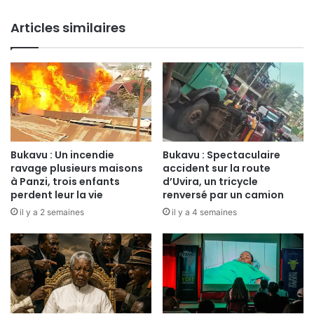
r
d
t
a
Articles similaires
p
t
o
i
u
o
r
n
l
P
e
a
s
n
e
z
x
i
Bukavu : Un incendie
Bukavu : Spectaculaire
a
m
ravage plusieurs maisons
accident sur la route
m
i
à Panzi, trois enfants
d’Uvira, un tricycle
e
s
perdent leur la vie
renversé par un camion
n
e
il y a 2 semaines
il y a 4 semaines
s
s
d
u
e
r
f
l
i
a
n
j
d
e