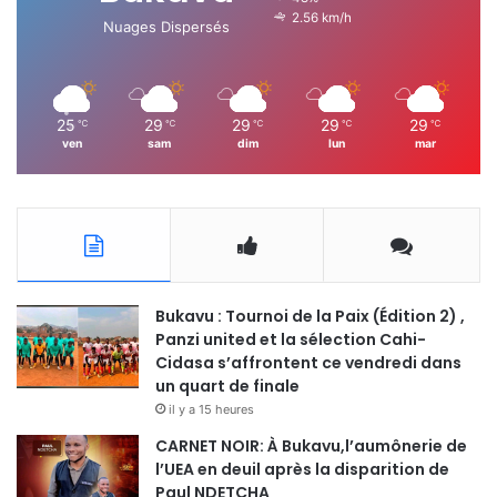
2.56 km/h
Nuages Dispersés
25
29
29
29
29
℃
℃
℃
℃
℃
ven
sam
dim
lun
mar
Bukavu : Tournoi de la Paix (Édition 2) ,
Panzi united et la sélection Cahi-
Cidasa s’affrontent ce vendredi dans
un quart de finale
il y a 15 heures
CARNET NOIR: À Bukavu,l’aumônerie de
l’UEA en deuil après la disparition de
Paul NDETCHA