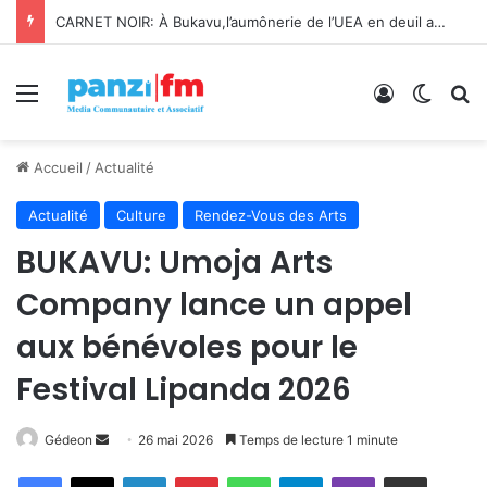
Bukavu : Université Évangélique en Afrique lance le projet A-COD-2026-0110 pour révolutionner sa formation et sa recherche
Menu
Connexion
Switch
R
Accueil
/
Actualité
Actualité
Culture
Rendez-Vous des Arts
BUKAVU: Umoja Arts
Company lance un appel
aux bénévoles pour le
Festival Lipanda 2026
Gédeon
E
26 mai 2026
Temps de lecture 1 minute
n
Facebook
X
Linkedin
Pinterest
WhatsApp
Telegram
Viber
Partager par email