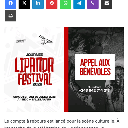
v
o
Imprimer
y
e
r
u
n
c
o
u
r
r
i
e
l
Le compte à rebours est lancé pour la scène culturelle. À