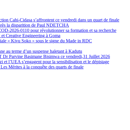
ection Cahi-Cidasa s’affrontent ce vendredi dans un quart de finale
ès la disparition de Paul NDETCHA
-COD-2026-0110 pour révolutionner sa formation et sa recherche
et Creative Engineering à Goma
uriale « Kivu Soko » sous le signe du Made in RDC
e au terme d’un suspense haletant à Kadutu
T Dr Parvine Basimane Bisimwa ce vendredi,31 Juillet 2026
i et l’UEA s’engagent pour la sensibilisation et le dépistage
 Les Mérites à la conquête des quarts de finale