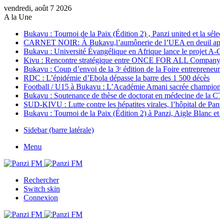
vendredi, août 7 2026
A la Une
Bukavu : Tournoi de la Paix (Édition 2) , Panzi united et la sél
CARNET NOIR: À Bukavu,l’aumônerie de l’UEA en deuil apr
Bukavu : Université Évangélique en Afrique lance le projet A
Kivu : Rencontre stratégique entre ONCE FOR ALL Company 
Bukavu : Coup d’envoi de la 3ᵉ édition de la Foire entreprene
RDC : L’épidémie d’Ebola dépasse la barre des 1 500 décès
Football / U15 à Bukavu : L’Académie Amani sacrée championn
Bukavu : Soutenance de thèse de doctorat en médecine de la C
SUD-KIVU : Lutte contre les hépatites virales, l’hôpital de Panz
Bukavu : Tournoi de la Paix (Édition 2) à Panzi, Aigle Blanc et
Sidebar (barre latérale)
Menu
Rechercher
Switch skin
Connexion