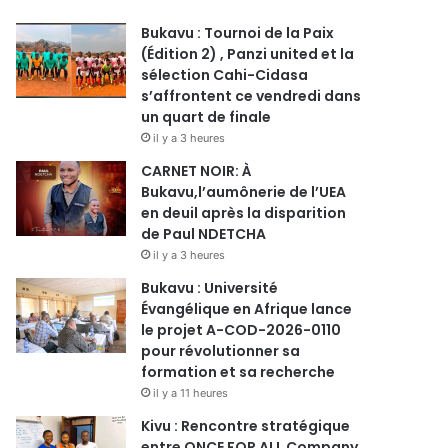
Bukavu : Tournoi de la Paix
(Édition 2) , Panzi united et la
sélection Cahi-Cidasa
s’affrontent ce vendredi dans
un quart de finale
il y a 3 heures
CARNET NOIR: À
Bukavu,l’aumônerie de l’UEA
en deuil après la disparition
de Paul NDETCHA
il y a 3 heures
Bukavu : Université
Évangélique en Afrique lance
le projet A-COD-2026-0110
pour révolutionner sa
formation et sa recherche
il y a 11 heures
Kivu : Rencontre stratégique
entre ONCE FOR ALL Company