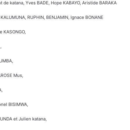
ident de katana, Yves BADE, Hope KABAYO, Aristide BARAKA
Jeff KALUMUNA, RUPHIN, BENJAMIN, Ignace BONANE
ire KASONGO,
,
TUMBA,
AROSE Mus,
A,
Donel BISIMWA,
KUNDA et Julien katana,