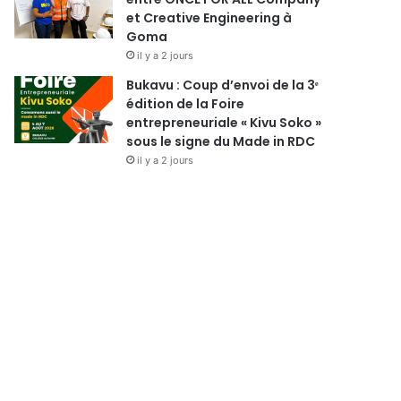
et Creative Engineering à
Goma
il y a 2 jours
Bukavu : Coup d’envoi de la 3ᵉ
édition de la Foire
entrepreneuriale « Kivu Soko »
sous le signe du Made in RDC
il y a 2 jours