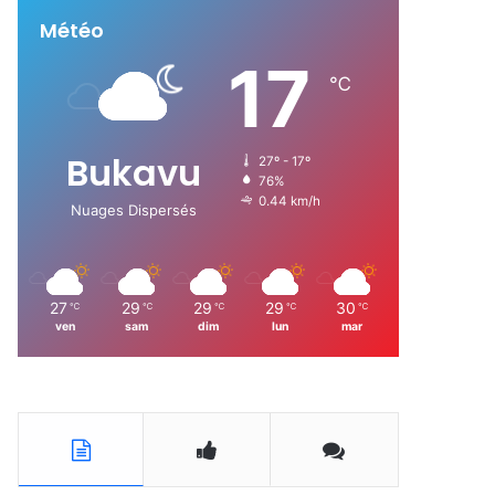
Météo
:
17
℃
Bukavu
27º - 17º
76%
0.44 km/h
Nuages Dispersés
27
29
29
29
30
℃
℃
℃
℃
℃
ven
sam
dim
lun
mar