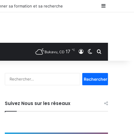
Sidebar (bar
nner sa formation et sa recherche
℃
17
Connexion
Switch skin
Rechercher
Bukavu, CD
R
e
c
h
e
Suivez Nous sur les réseaux
r
c
h
e
r