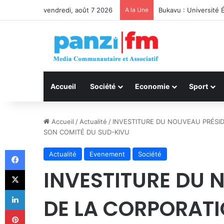
vendredi, août 7 2026
A la Une
Bukavu : Université 
Accueil
Société
Economie
Sport
Accueil
/
Actualité
/
INVESTITURE DU NOUVEAU PRÉSID
SON COMITÉ DU SUD-KIVU
Facebook
Actualité
Evenement
Société
X
INVESTITURE DU 
Linkedin
DE LA CORPORATI
Pinterest