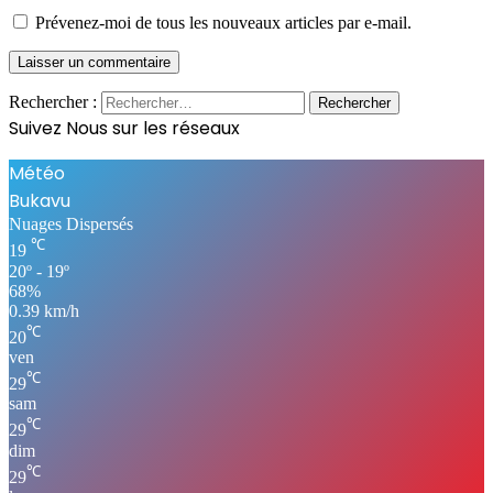
Prévenez-moi de tous les nouveaux articles par e-mail.
Rechercher :
Suivez Nous sur les réseaux
Météo
Bukavu
Nuages Dispersés
℃
19
20º - 19º
68%
0.39 km/h
℃
20
ven
℃
29
sam
℃
29
dim
℃
29