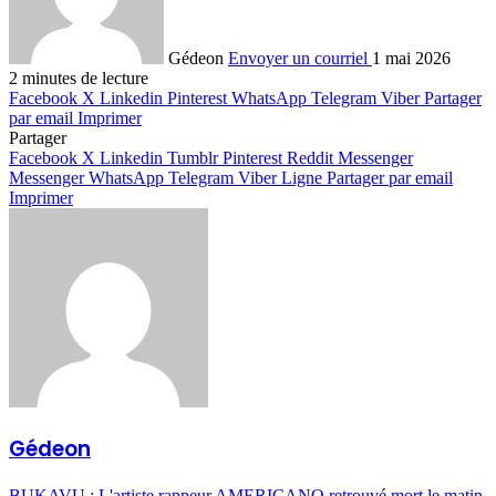
Gédeon
Envoyer un courriel
1 mai 2026
2 minutes de lecture
Facebook
X
Linkedin
Pinterest
WhatsApp
Telegram
Viber
Partager
par email
Imprimer
Partager
Facebook
X
Linkedin
Tumblr
Pinterest
Reddit
Messenger
Messenger
WhatsApp
Telegram
Viber
Ligne
Partager par email
Imprimer
Gédeon
BUKAVU : L'artiste rappeur AMERICANO retrouvé mort le matin