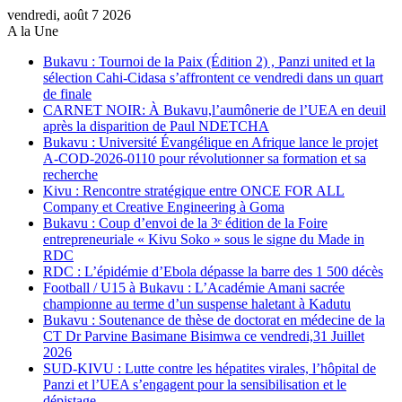
vendredi, août 7 2026
A la Une
Bukavu : Tournoi de la Paix (Édition 2) , Panzi united et la
sélection Cahi-Cidasa s’affrontent ce vendredi dans un quart
de finale
CARNET NOIR: À Bukavu,l’aumônerie de l’UEA en deuil
après la disparition de Paul NDETCHA
Bukavu : Université Évangélique en Afrique lance le projet
A-COD-2026-0110 pour révolutionner sa formation et sa
recherche
Kivu : Rencontre stratégique entre ONCE FOR ALL
Company et Creative Engineering à Goma
Bukavu : Coup d’envoi de la 3ᵉ édition de la Foire
entrepreneuriale « Kivu Soko » sous le signe du Made in
RDC
RDC : L’épidémie d’Ebola dépasse la barre des 1 500 décès
Football / U15 à Bukavu : L’Académie Amani sacrée
championne au terme d’un suspense haletant à Kadutu
Bukavu : Soutenance de thèse de doctorat en médecine de la
CT Dr Parvine Basimane Bisimwa ce vendredi,31 Juillet
2026
SUD-KIVU : Lutte contre les hépatites virales, l’hôpital de
Panzi et l’UEA s’engagent pour la sensibilisation et le
dépistage