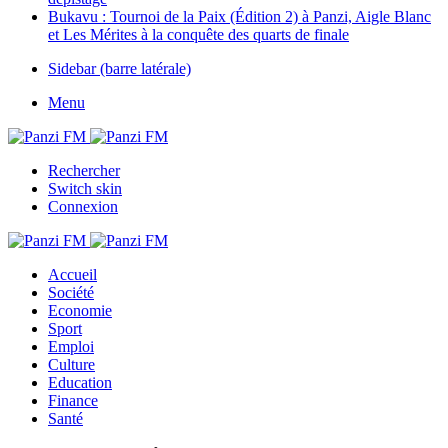
Bukavu : Tournoi de la Paix (Édition 2) à Panzi, Aigle Blanc
et Les Mérites à la conquête des quarts de finale
Sidebar (barre latérale)
Menu
Rechercher
Switch skin
Connexion
Accueil
Société
Economie
Sport
Emploi
Culture
Education
Finance
Santé