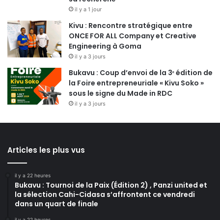
il y a 1 jour
Kivu : Rencontre stratégique entre
ONCE FOR ALL Company et Creative
Engineering à Goma
il y a 3 jours
Bukavu : Coup d’envoi de la 3ᵉ édition de
la Foire entrepreneuriale « Kivu Soko »
sous le signe du Made in RDC
il y a 3 jours
Articles les plus vus
il y a 22 heures
Bukavu : Tournoi de la Paix (Édition 2) , Panzi united et
la sélection Cahi-Cidasa s’affrontent ce vendredi
dans un quart de finale
il y a 22 heures