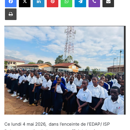
o
Imprimer
y
e
r
u
n
c
o
u
r
r
i
e
l
Ce lundi 4 mai 2026, dans l’enceinte de l’EDAP/ ISP