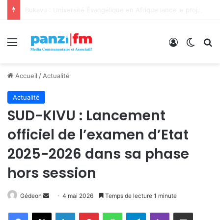
Bukavu : Université Évangélique en Afrique lance le projet A-COD-2026-0110 pour révolutionner sa formation et sa recherche
Menu
Connexion
Switch
R
Accueil
/
Actualité
Actualité
SUD-KIVU : Lancement
officiel de l’examen d’Etat
2025-2026 dans sa phase
hors session
Gédeon
E
4 mai 2026
Temps de lecture 1 minute
n
Facebook
X
Linkedin
Pinterest
WhatsApp
Telegram
Viber
Partager par email
v