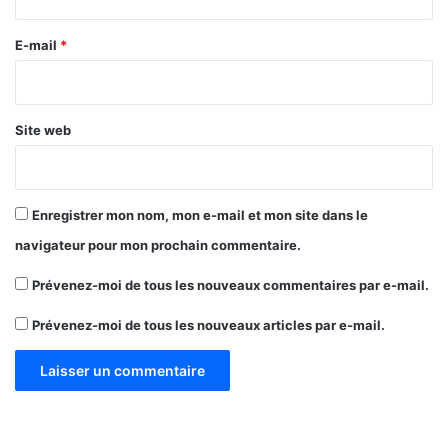
r
l
u
i
t
e
E-mail
*
e
u
*
r
e
t
Site web
d
u
p
a
Enregistrer mon nom, mon e-mail et mon site dans le
y
navigateur pour mon prochain commentaire.
s
e
Prévenez-moi de tous les nouveaux commentaires par e-mail.
n
g
Prévenez-moi de tous les nouveaux articles par e-mail.
é
n
é
r
a
l