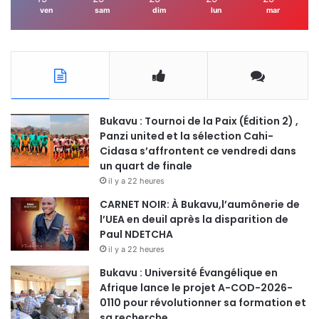
ven
sam
dim
lun
mar
Bukavu : Tournoi de la Paix (Édition 2) ,
Panzi united et la sélection Cahi-
Cidasa s’affrontent ce vendredi dans
un quart de finale
il y a 22 heures
CARNET NOIR: À Bukavu,l’aumônerie de
l’UEA en deuil après la disparition de
Paul NDETCHA
il y a 22 heures
Bukavu : Université Évangélique en
Afrique lance le projet A-COD-2026-
0110 pour révolutionner sa formation et
sa recherche