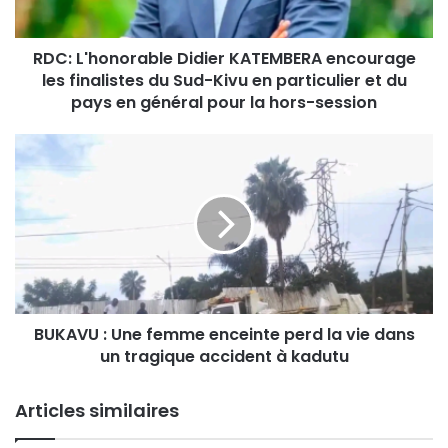
o
n
RDC: L'honorable Didier KATEMBERA encourage
o
les finalistes du Sud-Kivu en particulier et du
r
a
pays en général pour la hors-session
b
l
B
e
U
D
K
i
A
d
V
i
U
e
:
r
U
K
n
A
BUKAVU : Une femme enceinte perd la vie dans
e
T
un tragique accident à kadutu
f
E
e
M
m
Articles similaires
B
m
E
e