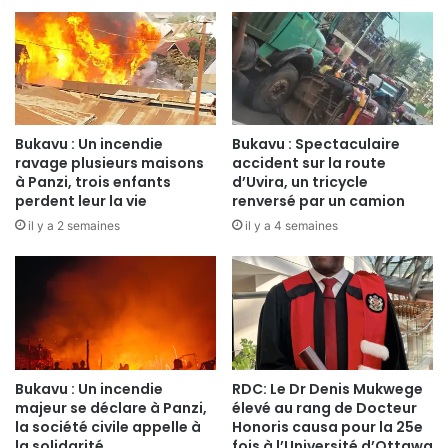
R
e
A
n
e
c
n
e
c
i
o
n
u
t
Bukavu : Un incendie
Bukavu : Spectaculaire
r
e
ravage plusieurs maisons
accident sur la route
a
p
à Panzi, trois enfants
d’Uvira, un tricycle
g
perdent leur la vie
renversé par un camion
e
e
r
il y a 2 semaines
il y a 4 semaines
l
d
e
l
s
a
f
v
i
i
n
e
a
d
l
Bukavu : Un incendie
RDC: Le Dr Denis Mukwege
a
majeur se déclare à Panzi,
élevé au rang de Docteur
i
n
la société civile appelle à
Honoris causa pour la 25e
s
s
la solidarité
fois à l’Université d’Ottawa