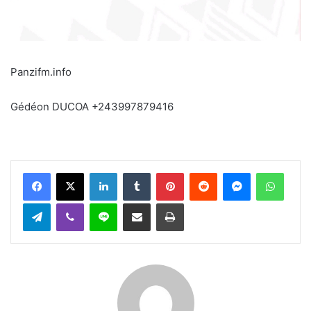
Panzifm.info
Gédéon DUCOA +243997879416
Facebook
X
Linkedin
Tumblr
Pinterest
Reddit
Messenger
WhatsApp
Telegram
Viber
Ligne
Partager par email
Imprimer