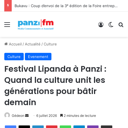
Bukavu : Coup d’envoi de la 3ᵉ édition de la Foire entrepreneuriale « Kivu Soko » sous le signe du Made in RDC
Menu
Connexion
Switch
R
Accueil
/
Actualité
/
Culture
Culture
Evenement
Festival Lipanda à Panzi :
Quand la culture unit les
générations pour bâtir
demain
Gédeon
E
6 juillet 2026
2 minutes de lecture
n
Facebook
X
Linkedin
Pinterest
WhatsApp
Telegram
Viber
Partager par email