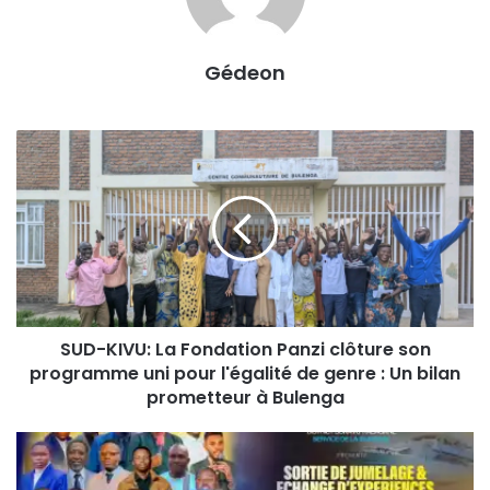
Gédeon
S
U
D
-
K
I
V
U
:
SUD-KIVU: La Fondation Panzi clôture son
L
programme uni pour l'égalité de genre : Un bilan
a
F
prometteur à Bulenga
o
n
E
d
C
a
C