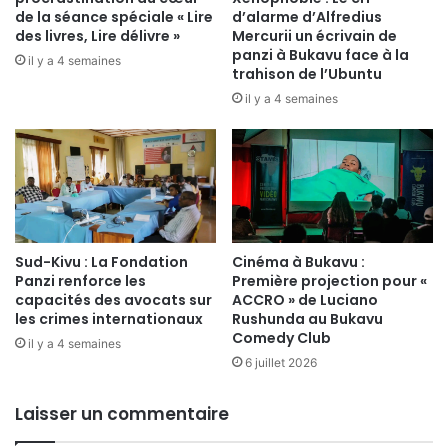
o
t
de la séance spéciale « Lire
d’alarme d’Alfredius
g
r
des livres, Lire délivre »
Mercurii un écrivain de
r
panzi à Bukavu face à la
e
il y a 4 semaines
trahison de l’Ubuntu
a
l
m
a
il y a 4 semaines
m
j
e
e
u
u
n
n
i
e
p
s
o
s
Sud-Kivu : La Fondation
Cinéma à Bukavu :
u
e
Panzi renforce les
Première projection pour «
r
d
capacités des avocats sur
ACCRO » de Luciano
l
'
les crimes internationaux
Rushunda au Bukavu
'
I
Comedy Club
il y a 4 semaines
é
d
6 juillet 2026
g
j
a
w
l
Laisser un commentaire
i
i
e