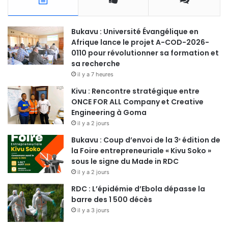
Bukavu : Université Évangélique en
Afrique lance le projet A-COD-2026-
0110 pour révolutionner sa formation et
sa recherche
il y a 7 heures
Kivu : Rencontre stratégique entre
ONCE FOR ALL Company et Creative
Engineering à Goma
il y a 2 jours
Bukavu : Coup d’envoi de la 3ᵉ édition de
la Foire entrepreneuriale « Kivu Soko »
sous le signe du Made in RDC
il y a 2 jours
RDC : L’épidémie d’Ebola dépasse la
barre des 1 500 décès
il y a 3 jours