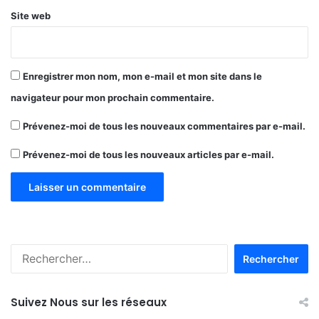
t
e
Site web
t
n
e
d
u
e
r
z
Enregistrer mon nom, mon e-mail et mon site dans le
à
-
navigateur pour mon prochain commentaire.
B
v
u
o
Prévenez-moi de tous les nouveaux commentaires par e-mail.
l
u
e
s
Prévenez-moi de tous les nouveaux articles par e-mail.
n
d
g
'
a
é
c
h
a
R
n
e
g
c
e
h
e
Suivez Nous sur les réseaux
e
t