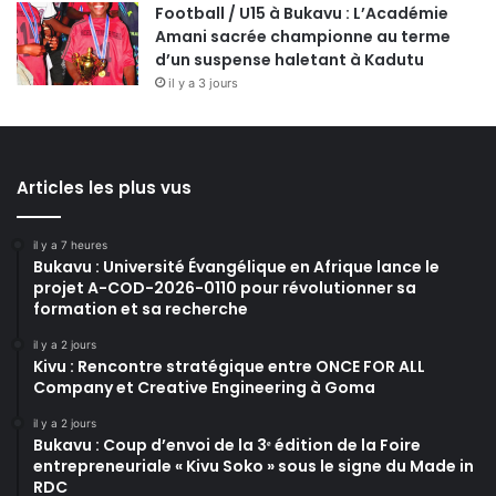
Football / U15 à Bukavu : L’Académie
Amani sacrée championne au terme
d’un suspense haletant à Kadutu
il y a 3 jours
Articles les plus vus
il y a 7 heures
Bukavu : Université Évangélique en Afrique lance le
projet A-COD-2026-0110 pour révolutionner sa
formation et sa recherche
il y a 2 jours
Kivu : Rencontre stratégique entre ONCE FOR ALL
Company et Creative Engineering à Goma
il y a 2 jours
Bukavu : Coup d’envoi de la 3ᵉ édition de la Foire
entrepreneuriale « Kivu Soko » sous le signe du Made in
RDC