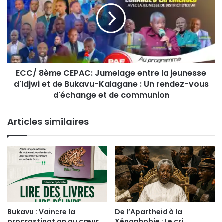
t
/
i
8
o
è
n
m
P
e
a
C
n
ECC/ 8ème CEPAC: Jumelage entre la jeunesse
E
z
d'Idjwi et de Bukavu-Kalagane : Un rendez-vous
P
i
A
d'échange et de communion
c
C
l
:
Articles similaires
ô
J
t
u
u
m
r
e
e
l
s
a
o
g
n
e
p
e
Bukavu : Vaincre la
De l’Apartheid à la
r
n
procrastination au cœur
Xénophobie : Le cri