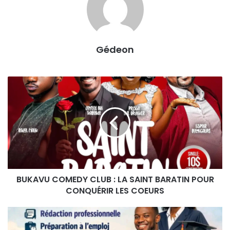
Gédeon
B
U
K
A
V
U
C
O
M
BUKAVU COMEDY CLUB : LA SAINT BARATIN POUR
E
CONQUÉRIR LES COEURS
D
Y
C
B
L
U