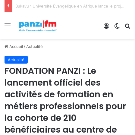
Bukavu : Université Évangélique en Afrique lance le projet A-COD-2026-0110 pour révolutionner sa formation et sa recherche
Menu
Connexion
Switch
R
Accueil
/
Actualité
Actualité
FONDATION PANZI : Le
lancement officiel des
activités de formation en
métiers professionnels pour
la cohorte de 210
bénéficiaires au centre de