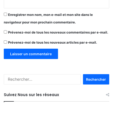
j
e
u
Enregistrer mon nom, mon e-mail et mon site dans le
n
navigateur pour mon prochain commentaire.
e
s
Prévenez-moi de tous les nouveaux commentaires par e-mail.
d
i
Prévenez-moi de tous les nouveaux articles par e-mail.
p
l
ô
m
é
(
e
R
)
e
s
c
h
Suivez Nous sur les réseaux
e
r
c