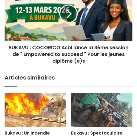
U
K
B
A
:
V
L
U
A
:
S
C
A
O
I
BUKAVU : COCORICO Asbl lance la 3ème session
C
N
de " Empowered to succeed " Pour les jeunes
O
T
R
diplômé (e)s
B
I
A
C
Articles similaires
R
O
A
A
T
s
I
b
N
l
P
l
O
a
U
n
R
c
Bukavu : Un incendie
Bukavu : Spectaculaire
C