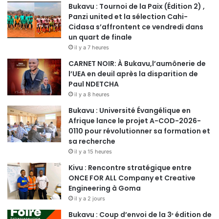
Bukavu : Tournoi de la Paix (Édition 2) ,
Panzi united et la sélection Cahi-
Cidasa s’affrontent ce vendredi dans
un quart de finale
il y a 7 heures
CARNET NOIR: À Bukavu,l’aumônerie de
l’UEA en deuil après la disparition de
Paul NDETCHA
il y a 8 heures
Bukavu : Université Évangélique en
Afrique lance le projet A-COD-2026-
0110 pour révolutionner sa formation et
sa recherche
il y a 15 heures
Kivu : Rencontre stratégique entre
ONCE FOR ALL Company et Creative
Engineering à Goma
il y a 2 jours
Bukavu : Coup d’envoi de la 3ᵉ édition de