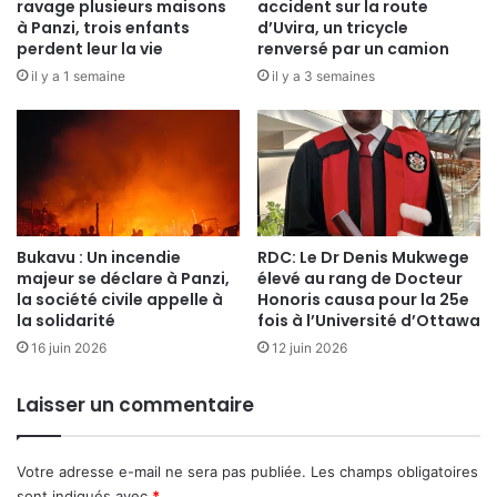
e
ravage plusieurs maisons
accident sur la route
O
l
à Panzi, trois enfants
d’Uvira, un tricycle
N
a
perdent leur la vie
renversé par un camion
Q
3
il y a 1 semaine
il y a 3 semaines
U
è
É
m
R
e
I
s
R
e
L
s
E
s
S
Bukavu : Un incendie
RDC: Le Dr Denis Mukwege
i
majeur se déclare à Panzi,
élevé au rang de Docteur
C
o
la société civile appelle à
Honoris causa pour la 25e
O
n
la solidarité
fois à l’Université d’Ottawa
E
d
U
16 juin 2026
12 juin 2026
e
R
"
S
E
Laisser un commentaire
m
p
o
Votre adresse e-mail ne sera pas publiée.
Les champs obligatoires
w
sont indiqués avec
*