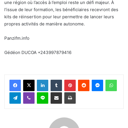
une région où l’accès à l’emploi reste un défi majeur. À
l’issue de leur formation, les bénéficiaires recevront des
kits de réinsertion pour leur permettre de lancer leurs
propres activités de manière autonome.
Panzifm.info
Gédéon DUCOA +243997879416
Facebook
X
Linkedin
Tumblr
Pinterest
Reddit
Messenger
WhatsApp
Telegram
Viber
Ligne
Partager par email
Imprimer