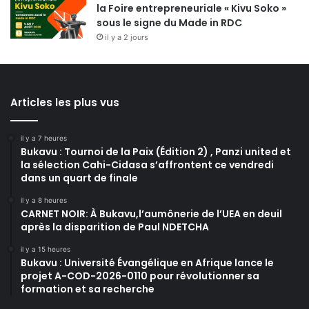
la Foire entrepreneuriale « Kivu Soko »
sous le signe du Made in RDC
il y a 2 jours
Articles les plus vus
il y a 7 heures
Bukavu : Tournoi de la Paix (Édition 2) , Panzi united et
la sélection Cahi-Cidasa s’affrontent ce vendredi
dans un quart de finale
il y a 8 heures
CARNET NOIR: À Bukavu,l’aumônerie de l’UEA en deuil
après la disparition de Paul NDETCHA
il y a 15 heures
Bukavu : Université Évangélique en Afrique lance le
projet A-COD-2026-0110 pour révolutionner sa
formation et sa recherche