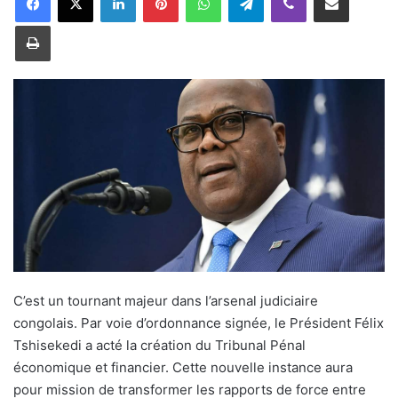
o
Imprimer
y
e
r
u
n
c
o
u
r
r
i
e
l
C’est un tournant majeur dans l’arsenal judiciaire
congolais. Par voie d’ordonnance signée, le Président Félix
Tshisekedi a acté la création du Tribunal Pénal
économique et financier. Cette nouvelle instance aura
pour mission de transformer les rapports de force entre