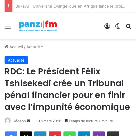
Bukavu : Université Évangélique en Afrique lance le projet A-COD-2026-0110 pour révolutionner sa formation et sa recherche
Menu
Connexion
Switch
R
Accueil
/
Actualité
Actualité
RDC: Le Président Félix
Tshisekedi crée un Tribunal
pénal financier pour en finir
avec l’impunité économique
Gédeon
E
16 mars 2026
Temps de lecture 1 minute
n
Facebook
X
Linkedin
Pinterest
WhatsApp
Telegram
Viber
Partager par email
v