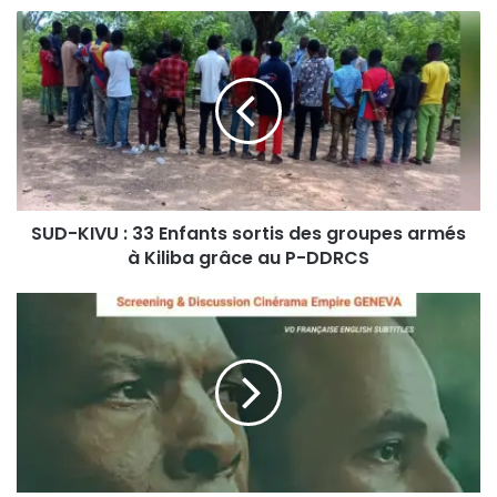
S
U
D
-
K
I
V
U
:
SUD-KIVU : 33 Enfants sortis des groupes armés
3
à Kiliba grâce au P-DDRCS
3
E
n
G
f
E
a
N
n
È
t
V
s
E
s
:
o
P
r
r