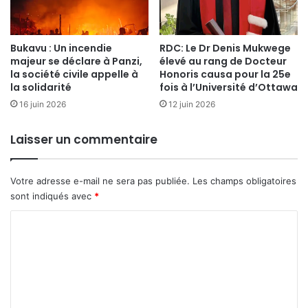
l
e
i
d
b
u
Bukavu : Un incendie
RDC: Le Dr Denis Mukwege
a
f
majeur se déclare à Panzi,
élevé au rang de Docteur
g
i
la société civile appelle à
Honoris causa pour la 25e
r
l
la solidarité
fois à l’Université d’Ottawa
â
m
16 juin 2026
12 juin 2026
c
"
e
M
a
u
Laisser un commentaire
u
g
P
a
-
n
Votre adresse e-mail ne sera pas publiée.
Les champs obligatoires
D
g
sont indiqués avec
*
D
a
R
C
"
C
a
o
S
u
m
c
e
m
n
e