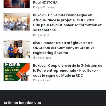
Paul NDETCHA
il y a 21 heures
Bukavu : Université Évangélique en
Afrique lance le projet A-COD-2026-
0110 pour révolutionner sa formation et
sa recherche
il y a 1 jour
Kivu : Rencontre stratégique entre
ONCE FOR ALL Company et Creative
Engineering à Goma
il y a 3 jours
Bukavu : Coup d’envoi de la 3ᵉ édition de
la Foire entrepreneuriale « Kivu Soko »
sous le signe du Made in RDC
il y a 3 jours
Articles les plus vus