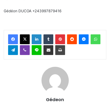
Gédéon DUCOA +243997879416
Facebook
X
Linkedin
Tumblr
Pinterest
Reddit
Messenger
WhatsApp
Telegram
Viber
Ligne
Partager par email
Imprimer
Gédeon