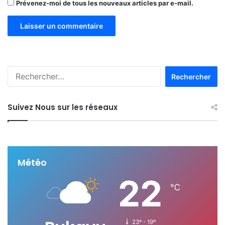
Prévenez-moi de tous les nouveaux articles par e-mail.
R
e
c
h
Suivez Nous sur les réseaux
e
r
c
h
e
Météo
r
22
℃
:
23º - 19º