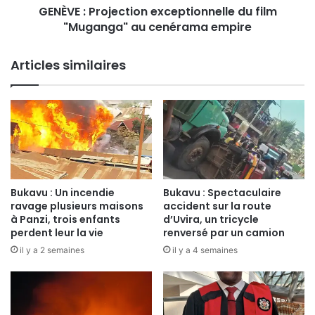
t
GENÈVE : Projection exceptionnelle du film
o
i
"Muganga" au cenérama empire
j
s
e
d
c
Articles similaires
e
t
s
i
g
o
r
n
o
e
u
x
p
c
e
e
s
p
Bukavu : Un incendie
Bukavu : Spectaculaire
a
t
ravage plusieurs maisons
accident sur la route
r
i
à Panzi, trois enfants
d’Uvira, un tricycle
m
perdent leur la vie
renversé par un camion
o
é
n
il y a 2 semaines
il y a 4 semaines
s
n
à
e
K
l
i
l