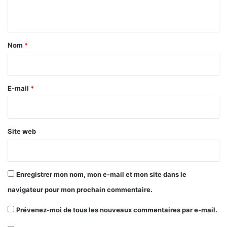
é
r
n
a
t
m
a
a
Nom
*
e
i
m
r
p
i
e
E-mail
*
r
*
e
Site web
Enregistrer mon nom, mon e-mail et mon site dans le
navigateur pour mon prochain commentaire.
Prévenez-moi de tous les nouveaux commentaires par e-mail.