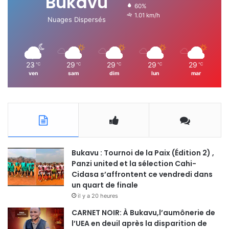
Bukavu
60%
1.01 km/h
Nuages Dispersés
23
29
29
29
29
℃
℃
℃
℃
℃
ven
sam
dim
lun
mar
Bukavu : Tournoi de la Paix (Édition 2) ,
Panzi united et la sélection Cahi-
Cidasa s’affrontent ce vendredi dans
un quart de finale
il y a 20 heures
CARNET NOIR: À Bukavu,l’aumônerie de
l’UEA en deuil après la disparition de