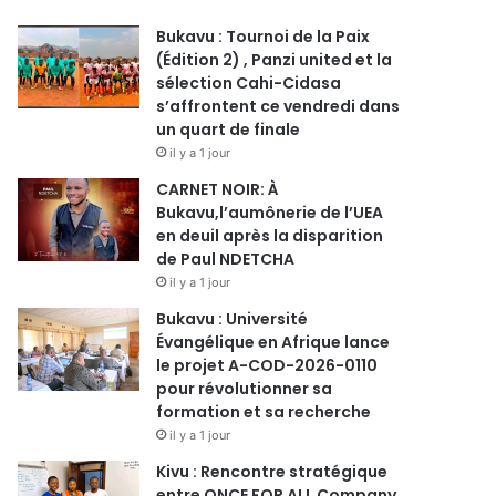
Bukavu : Tournoi de la Paix
(Édition 2) , Panzi united et la
sélection Cahi-Cidasa
s’affrontent ce vendredi dans
un quart de finale
il y a 1 jour
CARNET NOIR: À
Bukavu,l’aumônerie de l’UEA
en deuil après la disparition
de Paul NDETCHA
il y a 1 jour
Bukavu : Université
Évangélique en Afrique lance
le projet A-COD-2026-0110
pour révolutionner sa
formation et sa recherche
il y a 1 jour
Kivu : Rencontre stratégique
entre ONCE FOR ALL Company