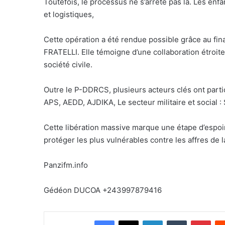
Toutefois, le processus ne s’arrête pas là. Les enf
et logistiques,
Cette opération a été rendue possible grâce au fi
FRATELLI. Elle témoigne d’une collaboration étroite 
société civile.
Outre le P-DDRCS, plusieurs acteurs clés ont parti
APS, AEDD, AJDIKA, Le secteur militaire et social :
Cette libération massive marque une étape d’espoir 
protéger les plus vulnérables contre les affres de l
Panzifm.info
Gédéon DUCOA +243997879416
Facebook
X
Linkedin
Tumblr
Pinterest