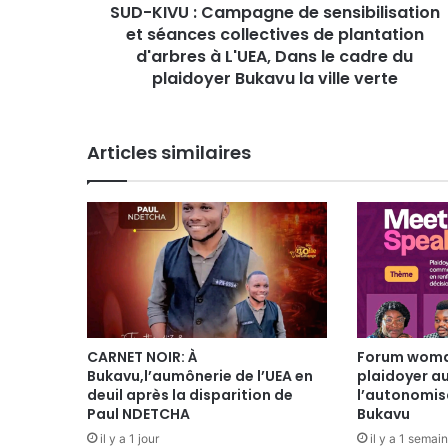
SUD-KIVU : Campagne de sensibilisation
C
et séances collectives de plantation
a
m
d'arbres à L'UEA, Dans le cadre du
p
plaidoyer Bukavu la ville verte
a
g
n
Articles similaires
e
d
e
s
e
n
s
i
b
i
CARNET NOIR: À
Forum woman
l
Bukavu,l’aumônerie de l’UEA en
plaidoyer a
i
deuil après la disparition de
l’autonomis
s
Paul NDETCHA
Bukavu
a
il y a 1 jour
il y a 1 semai