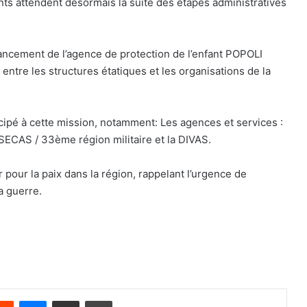
ants attendent désormais la suite des étapes administratives
nancement de l’agence de protection de l’enfant POPOLI
entre les structures étatiques et les organisations de la
cipé à cette mission, notamment: Les agences et services :
 SECAS / 33ème région militaire et la DIVAS.
pour la paix dans la région, rappelant l’urgence de
a guerre.
Reddit
Messenger
Partager par email
Imprimer