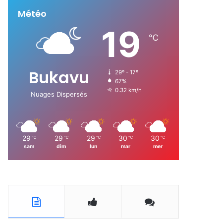
Météo
:
19
℃
Bukavu
29º - 17º
67%
0.32 km/h
Nuages Dispersés
29
29
29
30
30
℃
℃
℃
℃
℃
sam
dim
lun
mar
mer