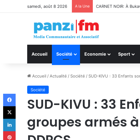
samedi, août 8 2026
A la Une
Bukavu : Université É
Accueil
Société
Economie
Sport
Accueil
/
Actualité
/
Société
/
SUD-KIVU : 33 Enfants sor
Société
Facebook
SUD-KIVU : 33 Enf
X
groupes armés à 
Linkedin
Pinterest
DDRCS