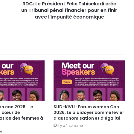
RDC: Le Président Félix Tshisekedi crée
s
un Tribunal pénal financier pour en finir
i
d
avec l'impunité économique
e
n
t
F
é
l
i
x
T
s
h
i
s
e
 can 2026 : Le
SUD-KIVU : Forum woman Can
k
u cœur de
2026, Le plaidoyer comme levier
e
ation des femmes à
d’autonomisation et d’égalité
d
il y a 1 semaine
i
ne