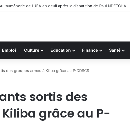
vangélique en Afrique lance le projet A-COD-2026-0110 pour révolutionn
Emploi
Culture
Education
Finance
Santé
tis des groupes armés à Kiliba grâce au P-DDRCS
ants sortis des
Kiliba grâce au P-