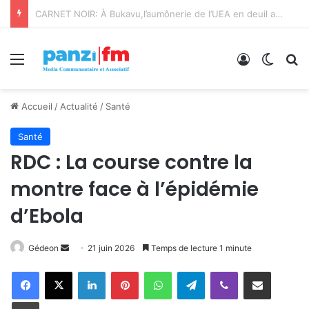
Bukavu : Université Évangélique en Afrique lance le projet A-COD-2026-0110 pour révolutionner sa formation et sa recherche
Menu
Connexion
Switch
R
Accueil
/
Actualité
/
Santé
Santé
RDC : La course contre la
montre face à l’épidémie
d’Ebola
Gédeon
E
21 juin 2026
Temps de lecture 1 minute
n
Facebook
X
Linkedin
Pinterest
WhatsApp
Telegram
Viber
Partager par email
v
o
Imprimer