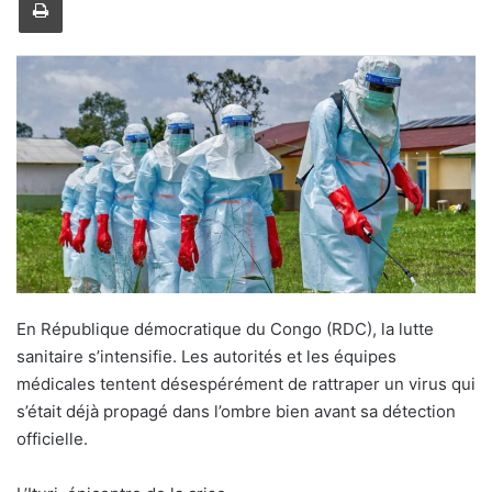
y
e
r
u
n
c
o
u
r
r
i
e
l
En République démocratique du Congo (RDC), la lutte
sanitaire s’intensifie. Les autorités et les équipes
médicales tentent désespérément de rattraper un virus qui
s’était déjà propagé dans l’ombre bien avant sa détection
officielle.