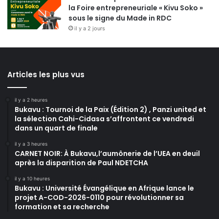
la Foire entrepreneuriale « Kivu Soko »
sous le signe du Made in RDC
il y a 2 jours
Articles les plus vus
il y a 2 heures
Bukavu : Tournoi de la Paix (Édition 2) , Panzi united et
la sélection Cahi-Cidasa s’affrontent ce vendredi
dans un quart de finale
il y a 3 heures
CARNET NOIR: À Bukavu,l’aumônerie de l’UEA en deuil
après la disparition de Paul NDETCHA
il y a 10 heures
Bukavu : Université Évangélique en Afrique lance le
projet A-COD-2026-0110 pour révolutionner sa
formation et sa recherche