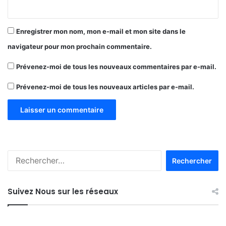
a
l
i
Enregistrer mon nom, mon e-mail et mon site dans le
s
navigateur pour mon prochain commentaire.
t
e
Prévenez-moi de tous les nouveaux commentaires par e-mail.
s
à
Prévenez-moi de tous les nouveaux articles par e-mail.
d
o
n
n
e
r
R
l
e
e
c
m
h
e
Suivez Nous sur les réseaux
e
i
r
l
c
l