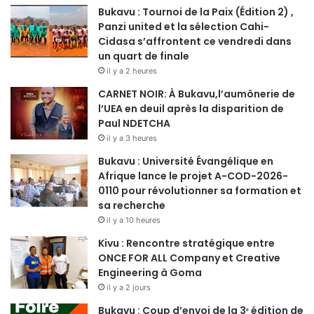
Bukavu : Tournoi de la Paix (Édition 2) ,
Panzi united et la sélection Cahi-
Cidasa s’affrontent ce vendredi dans
un quart de finale
il y a 2 heures
CARNET NOIR: À Bukavu,l’aumônerie de
l’UEA en deuil après la disparition de
Paul NDETCHA
il y a 3 heures
Bukavu : Université Évangélique en
Afrique lance le projet A-COD-2026-
0110 pour révolutionner sa formation et
sa recherche
il y a 10 heures
Kivu : Rencontre stratégique entre
ONCE FOR ALL Company et Creative
Engineering à Goma
il y a 2 jours
Bukavu : Coup d’envoi de la 3ᵉ édition de