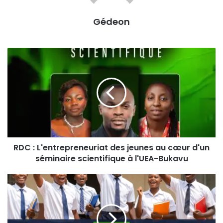
Gédeon
R
D
C
:
L
'
e
n
t
RDC : L'entrepreneuriat des jeunes au cœur d'un
r
séminaire scientifique à l'UEA-Bukavu
e
p
r
R
e
D
n
C
e
:
u
E