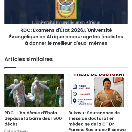
r
x
i
a
a
m
t
e
d
RDC: Examens d'État 2026,L'Université
n
e
Évangélique en Afrique encourage les finalistes
s
s
d
à donner le meilleur d'eux-mêmes
j
'
e
É
Articles similaires
u
t
n
a
e
t
s
2
a
0
u
2
c
6
œ
,
u
L
RDC : L’épidémie d’Ebola
Bukavu : Soutenance de
r
'
dépasse la barre des 1 500
thèse de doctorat en
d
U
décès
médecine de la CT Dr
'
n
Parvine Basimane Bisimwa
il y a 3 jours