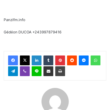
Panzifm.info
Gédéon DUCOA +243997879416
Facebook
X
Linkedin
Tumblr
Pinterest
Reddit
Messenger
WhatsApp
Telegram
Viber
Ligne
Partager par email
Imprimer