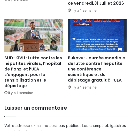
u
ce vendredi,31 Juillet 2026
i
n
v
il y a 1 semaine
s
e
é
r
m
s
i
i
n
t
a
é
i
É
SUD-KIVU : Lutte contre les
Bukavu : Journée mondiale
r
v
hépatites virales, l’hôpital
de lutte contre l’hépatite :
e
a
de Panzi et l’UEA
une conférence
s
n
s’engagent pour la
scientifique et du
c
g
sensibilisation et le
dépistage gratuit à l’UEA
i
é
dépistage
il y a 1 semaine
e
l
il y a 1 semaine
n
i
t
q
Laisser un commentaire
i
u
f
e
i
e
q
Votre adresse e-mail ne sera pas publiée.
Les champs obligatoires
n