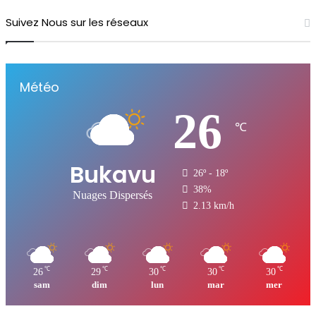
Suivez Nous sur les réseaux
Météo
26
℃
Bukavu
26º - 18º
38%
Nuages Dispersés
2.13 km/h
℃
℃
℃
℃
℃
26
29
30
30
30
sam
dim
lun
mar
mer