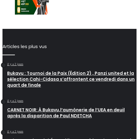
Articles les plus vus
il y a 2 jours
Bukavu : Tournoi de la Paix (Édition 2) , Panzi united et la
sélection Cahi-Cidasa s’affrontent ce vendredi dans un
quart de finale
il y a 2 jours
CARNET NOIR: À Bukavu,l’aumônerie de l’UEA en deuil
après la disparition de Paul NDETCHA
il y a 2 jours