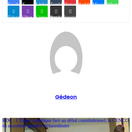
Facebook
X
Linkedin
Tumblr
Pinterest
Reddit
Messenger
WhatsApp
Telegram
Viber
Ligne
Partager par email
Imprimer
Gédeon
RDC : L'Église catholique face au débat constitutionnel, la CENCO
en assemblée plénière extraordinaire