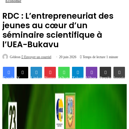
Economie
RDC : L’entrepreneuriat des
jeunes au cœur d’un
séminaire scientifique à
l’UEA-Bukavu
Gédeon
Envoyer un courriel
20 juin 2026
Temps de lecture 1 minute
Facebook
X
Linkedin
Pinterest
WhatsApp
Telegram
Viber
Partager par email
Imprime