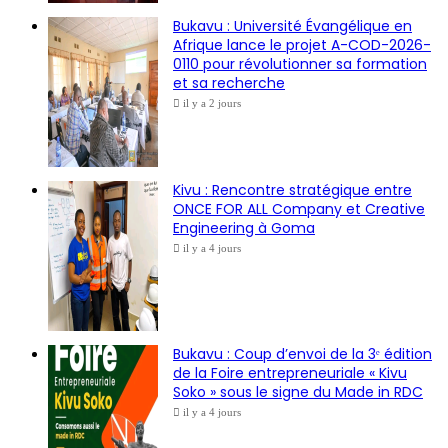
Bukavu : Université Évangélique en
Afrique lance le projet A-COD-2026-
0110 pour révolutionner sa formation
et sa recherche
il y a 2 jours
Kivu : Rencontre stratégique entre
ONCE FOR ALL Company et Creative
Engineering à Goma
il y a 4 jours
Bukavu : Coup d’envoi de la 3ᵉ édition
de la Foire entrepreneuriale « Kivu
Soko » sous le signe du Made in RDC
il y a 4 jours