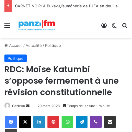
Bukavu : Université Évangélique en Afrique lance le projet A-COD-2026-0110 pour révolutionner sa formation et sa recherche
Menu
Connexion
Switch
R
Accueil
/
Actualité
/
Politique
Politique
RDC: Moïse Katumbi
s’oppose fermement à une
révision constitutionnelle
Gédeon
E
29 mars 2026
Temps de lecture 1 minute
n
Facebook
X
Linkedin
Pinterest
WhatsApp
Telegram
Viber
Partager par email
v
o
Imprimer