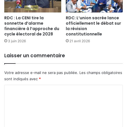
l
e
i
m
s
o
RDC : La CENI tire la
RDC: L’union sacrée lance
t
n
sonnette d’alarme
officiellement le débat sur
e
d
financière à l’approche du
la révision
s
i
cycle électoral de 2028
constitutionnelle
d
a
3 juin 2026
21 avril 2026
a
l
n
2
s
Laisser un commentaire
0
l
2
'
6
E
Votre adresse e-mail ne sera pas publiée.
Les champs obligatoires
s
sont indiqués avec
*
t
C
o
m
m
e