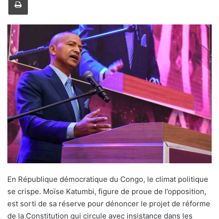
y
e
r
u
n
c
o
u
r
r
i
e
l
En République démocratique du Congo, le climat politique
se crispe. Moïse Katumbi, figure de proue de l’opposition,
est sorti de sa réserve pour dénoncer le projet de réforme
de la Constitution qui circule avec insistance dans les