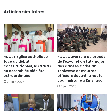
u
a
r
r
Articles similaires
l
d
a
s
s
s
é
e
c
q
u
u
r
a
i
l
t
i
RDC : L’Église catholique
RDC : Ouverture du procès
é
f
face au débat
de l’ex-chef d’état-major
d
i
constitutionnel, la CENCO
des armées Christian
e
en assemblée plénière
Tshiwewe et d’autres
e
extraordinaire
officiers devant la haute
s
n
cour militaire à Kinshasa
j
t
20 juin 2026
o
p
4 juin 2026
u
o
r
u
n
r
a
l