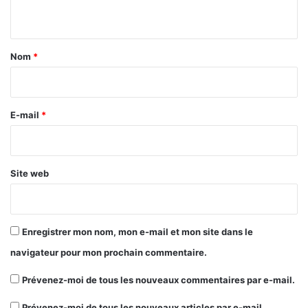
n
t
a
Nom
*
i
r
e
E-mail
*
*
Site web
Enregistrer mon nom, mon e-mail et mon site dans le
navigateur pour mon prochain commentaire.
Prévenez-moi de tous les nouveaux commentaires par e-mail.
Prévenez-moi de tous les nouveaux articles par e-mail.