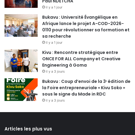
Paul NDETCHA
il y a 1 jour
Bukavu : Université Évangélique en
Afrique lance le projet A-COD-2026-
0110 pour révolutionner sa formation et
sa recherche
il y a 1 jour
Kivu : Rencontre stratégique entre
ONCE FOR ALL Company et Creative
Engineering à Goma
il y a 3 jours
Bukavu : Coup d’envoi de la 3ᵉ édition de
la Foire entrepreneuriale « Kivu Soko »
sous le signe du Made in RDC
il y a 3 jours
Articles les plus vus