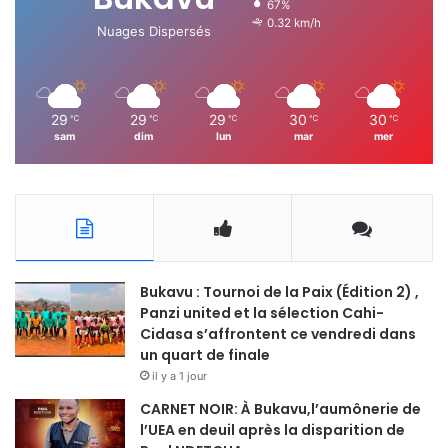
67%
0.32 km/h
Nuages Dispersés
29
29
29
30
30
℃
℃
℃
℃
℃
sam
dim
lun
mar
mer
Bukavu : Tournoi de la Paix (Édition 2) ,
Panzi united et la sélection Cahi-
Cidasa s’affrontent ce vendredi dans
un quart de finale
il y a 1 jour
CARNET NOIR: À Bukavu,l’aumônerie de
l’UEA en deuil après la disparition de