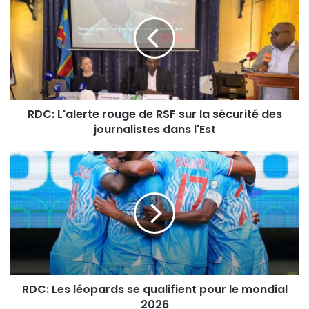
C
:
L
'
a
l
e
RDC: L'alerte rouge de RSF sur la sécurité des
r
journalistes dans l'Est
t
e
r
R
o
D
u
C
g
:
e
L
d
e
e
s
R
l
S
é
F
RDC: Les léopards se qualifient pour le mondial
o
s
2026
p